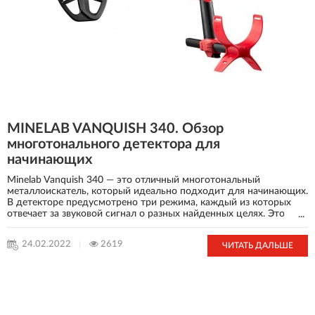
MINELAB VANQUISH 340. Обзор
многотонального детектора для
начинающих
Minelab Vanquish 340 — это отличный многотональный
металлоискатель, который идеально подходит для начинающих.
В детекторе предусмотрено три режима, каждый из которых
отвечает за звуковой сигнал о разных найденных целях. Это
...
облегчает поисковые работы, позволяя без раскопки
идентифицировать предмет и отсеивать ненужное. Это легкая и
24.02.2022
2619
ЧИТАТЬ ДАЛЬШЕ
компактная модель, которая весит всего лишь 1,2 кг. При этом
она достаточно эффективна и производительна. В данной
модели предусмотрено 4 уровня чувствительности,
характеризующие способность прибора находить цели
разнообразных размеров.