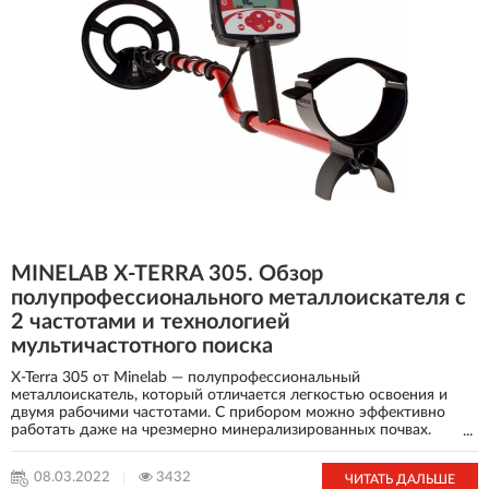
MINELAB X-TERRA 305. Обзор
полупрофессионального металлоискателя с
2 частотами и технологией
мультичастотного поиска
X-Terra 305 от Minelab — полупрофессиональный
металлоискатель, который отличается легкостью освоения и
двумя рабочими частотами. С прибором можно эффективно
работать даже на чрезмерно минерализированных почвах.
...
Высокую точность, глубину обнаружения и качество
дискриминации обеспечивает отстройка от волн
08.03.2022
3432
ЧИТАТЬ ДАЛЬШЕ
электромагнитного поля. Металлоискатель X-Terra 305 от