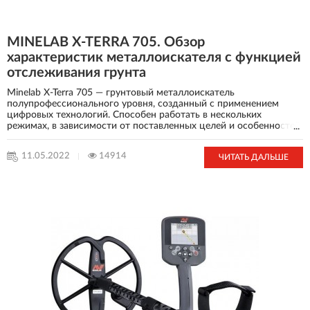
MINELAB X-TERRA 705. Обзор
характеристик металлоискателя с функцией
отслеживания грунта
Minelab X-Terra 705 — грунтовый металлоискатель
полупрофессионального уровня, созданный с применением
цифровых технологий. Способен работать в нескольких
режимах, в зависимости от поставленных целей и особенностей
...
местности. Оснащен функцией отслеживания грунта,
позволяющей прибору автоматически подстраиваться под
11.05.2022
14914
ЧИТАТЬ ДАЛЬШЕ
изменения последнего в режиме реального времени. Пригоден
для поиска монет, колец, браслетов и прочих изделий из
цветного и черного металла. Подходит как для кладоискателей,
так и для волонтеров поисковых отрядов — в качестве
вспомогательного средства при обнаружении артефактов
времен ВОВ.