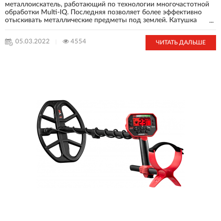
металлоискатель, работающий по технологии многочастотной
обработки Multi-IQ. Последняя позволяет более эффективно
отыскивать металлические предметы под землей. Катушка
...
металлодетектора имеет эллиптическую форму. Ее габариты
составляют 27,9x27,9 см, длина штанги — 1,44 м. Вес прибора в
05.03.2022
4554
ЧИТАТЬ ДАЛЬШЕ
сборке — 1,3 кг. В устройстве можно настроить несколько
частот поиска одновременно или каждую по отдельности. Оно
также подходит для подводной работы.