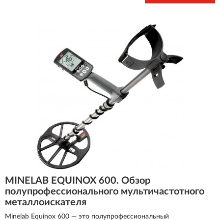
Minelab представляет собой прибор уровня
«полупрофессионал». Его работа основана на технологии
мегачастотного поиска.
MINELAB EQUINOX 600. Обзор
полупрофессионального мультичастотного
металлоискателя
Minelab Equinox 600 — это полупрофессиональный