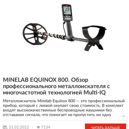
MINELAB EQUINOX 800. Обзор
профессионального металлоискателя с
многочастотной технологией Multi-IQ
Металлоискатель Minelab Equinox 800 — это профессиональный
прибор, который с лихвой окупает свою стоимость. В комплект
входят высококачественные беспроводные наушники без
отставания сигнала, что помогает не пропустить ни одну
...
находку. А катушка формата DD Smart диаметром 28 см в
сочетании с многочастотной технологией Multi-IQ существенно
21.02.2022
7134
ЧИТАТЬ ДАЛЬШЕ
увеличивает чувствительность металлодетектора и подарит