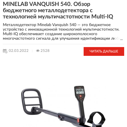
MINELAB VANQUISH 540. Обзор
бюджетного металлодетектора с
технологией мультичастотности Multi-IQ
Металлодетектор Minelab Vanquish 540 — это бюджетное
устройство с инновационной технологией мультичастотности.
Multi-IQ обеспечивает создание широкополосного
многочастотного сигнала для улучшения идентификации любых
...
целей на глубине. При этом частоты не просто переключаются
между собой — они задействуются одновременно для
02.03.2022
2528
ЧИТАТЬ ДАЛЬШЕ
улучшения чувствительности прибора к целям любого типа и
размера. Технология позволяет максимально снизить шум от
грунта, что облегчает поиск необходимых предметов. Это
отличает данный металлоискатель от одночастотных устройств,
которые не могут столь же точно определить местонахождение
цели.