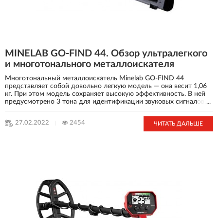
MINELAB GO-FIND 44. Обзор ультралегкого
и многотонального металлоискателя
Многотональный металлоискатель Minelab GO-FIND 44
представляет собой довольно легкую модель — она весит 1,06
кг. При этом модель сохраняет высокую эффективность. В ней
предусмотрено 3 тона для идентификации звуковых сигналов.
...
Прибор станет отличным решением для новичков. В нем
сочетаются невысокая цена и достаточный уровень
27.02.2022
2454
ЧИТАТЬ ДАЛЬШЕ
эффективности, предусмотрено три режима поиска и 4 уровня
чувствительности. Это значит, что устройство довольно
эффективно даже при поиске небольших драгоценных
предметов в минерализованном или загрязненном грунте.