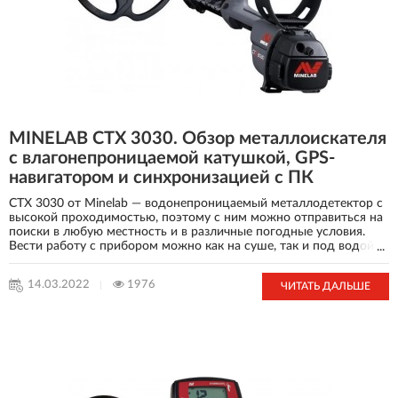
MINELAB CTX 3030. Обзор металлоискателя
с влагонепроницаемой катушкой, GPS-
навигатором и синхронизацией с ПК
CTX 3030 от Minelab — водонепроницаемый металлодетектор с
высокой проходимостью, поэтому с ним можно отправиться на
поиски в любую местность и в различные погодные условия.
Вести работу с прибором можно как на суше, так и под водой
...
на глубине до 3 метров. Благодаря функции беспроводного
аудио пользователь получает абсолютную свободу действий.
14.03.2022
1976
ЧИТАТЬ ДАЛЬШЕ
Отсутствие проводов дает возможность выбрать режим
подключения наушников или внешнего динамика.