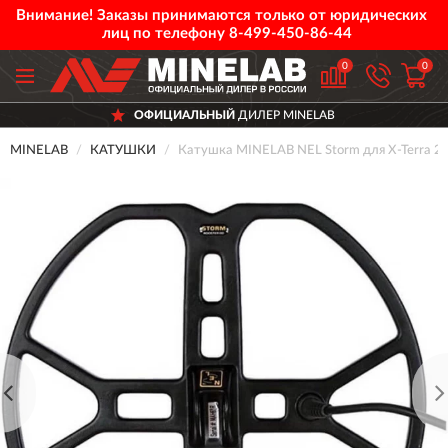
Внимание! Заказы принимаются только от юридических
лиц по телефону
8-499-450-86-44
0
0
ОФИЦИАЛЬНЫЙ
ДИЛЕР MINELAB
MINELAB
КАТУШКИ
Катушка MINELAB NEL Storm для X-Terra 2-х 